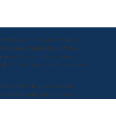
 bebés coman alimentos sólidos sin la
ebé con una cuchara, los padres ofrecen
den coger con las manos y llevarse a la
urales del bebé y fomenta una alimentación
 cómo comer, lo que no solo le ayuda a
rea una relación positiva con la comida