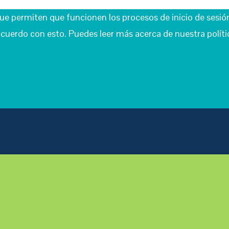
que permiten que funcionen los procesos de inicio de sesió
cuerdo con esto. Puedes leer más acerca de nuestra polític