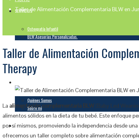
Taller de Alimentación Complementaria BLW en Ju
SERVICIOS
Osteopatía Infantil
BLW Asesorías Personalizadas.
Taller de Alimentación Comple
TALLERES
Therapy
CONOCENOS
Quiénes Somos
La
alimentación complementaria BLW
(Baby Led Weaning
Sobre mi
alimentos sólidos en la dieta de tu bebé. Este enfoque p
por sí mismos, promoviendo la independencia desde una
CONTACTO
ofrecemos un taller completo sobre alimentación comple