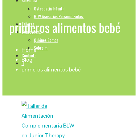
Servicios
Osteopatía Infantil
BLW Asesorías Personalizadas.
primeros alimentos bebé
Talleres
Conocenos
Quiénes Somos
Sobre mi
Home
Contacto
Blog
primeros alimentos bebé