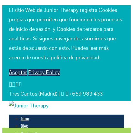
El sitio Web de Junior Therapy registra Cookies
propias que permiten que funcionen los procesos
de inicio de sesión, y Cookies de terceros para
analiticas. Si sigues navegando, asumimos que
estás de acuerdo con esto. Puedes leer más
acerca de nuestra política de privacidad.
Aceptar
Privacy Policy
Tres Cantos (Madrid) |
: 659 983 433
Inicio
Blog