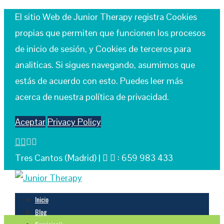
El sitio Web de Junior Therapy registra Cookies
propias que permiten que funcionen los procesos
de inicio de sesión, y Cookies de terceros para
analiticas. Si sigues navegando, asumimos que
estás de acuerdo con esto. Puedes leer más
acerca de nuestra política de privacidad.
Aceptar
Privacy Policy
Tres Cantos (Madrid) |
: 659 983 433
Inicio
Blog