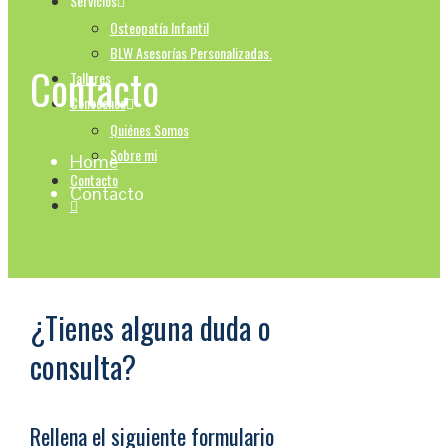
Servicios
Osteopatía Infantil
BLW Asesorías Personalizadas.
Contacto
Talleres
Conocenos
Quiénes Somos
Sobre mi
Home
Contacto
Contacto
¿Tienes alguna duda o
consulta?
Rellena el siguiente formulario