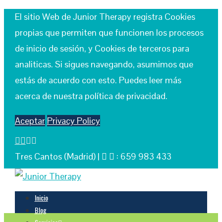
El sitio Web de Junior Therapy registra Cookies
propias que permiten que funcionen los procesos
de inicio de sesión, y Cookies de terceros para
analiticas. Si sigues navegando, asumimos que
estás de acuerdo con esto. Puedes leer más
acerca de nuestra política de privacidad.
Aceptar
Privacy Policy
Tres Cantos (Madrid) |
: 659 983 433
Inicio
Blog