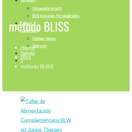
Servicios
Osteopatía Infantil
BLW Asesorías Personalizadas.
método BLISS
Talleres
Conocenos
Quiénes Somos
Sobre mi
Home
Contacto
Blog
método BLISS