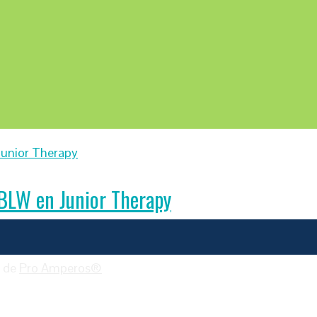
BLW en Junior Therapy
o de
Pro Amperos®