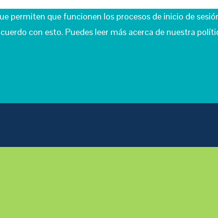
que permiten que funcionen los procesos de inicio de sesió
cuerdo con esto. Puedes leer más acerca de nuestra polític