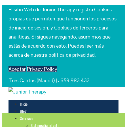
El sitio Web de Junior Therapy registra Cookies
propias que permiten que funcionen los procesos
de inicio de sesión, y Cookies de terceros para
analiticas. Si sigues navegando, asumimos que
estás de acuerdo con esto. Puedes leer más
acerca de nuestra política de privacidad.
Aceptar
Privacy Policy
Tres Cantos (Madrid) |
: 659 983 433
Inicio
Blog
Servicios
Osteopatía Infantil