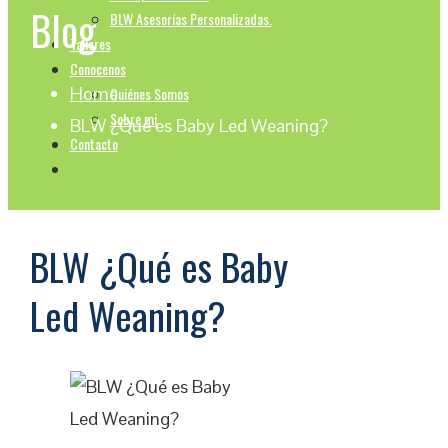
Blog
BLW Asesorías Personalizadas.
Talleres
Conocenos
Home
Quiénes Somos
Sobre mi
BLW ¿Qué es Baby Led Weaning?
Contacto
BLW ¿Qué es Baby
Led Weaning?