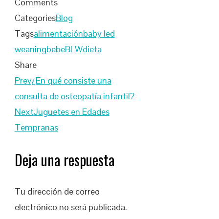
Comments
Categories
Blog
Tags
alimentación
baby led
weaning
bebe
BLW
dieta
Share
Facebook
Twitter
LinkedIn
Pinterest
Stumbleupon
Email
Prev
¿En qué consiste una
consulta de osteopatía infantil?
Next
Juguetes en Edades
Tempranas
Deja una respuesta
Tu dirección de correo
electrónico no será publicada.