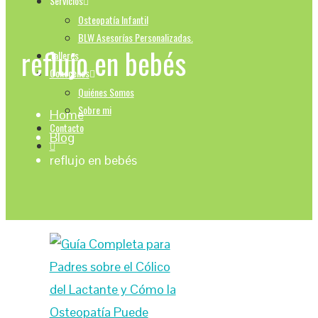
Servicios
Osteopatía Infantil
BLW Asesorías Personalizadas.
reflujo en bebés
Talleres
Conocenos
Quiénes Somos
Sobre mi
Home
Contacto
Blog
reflujo en bebés