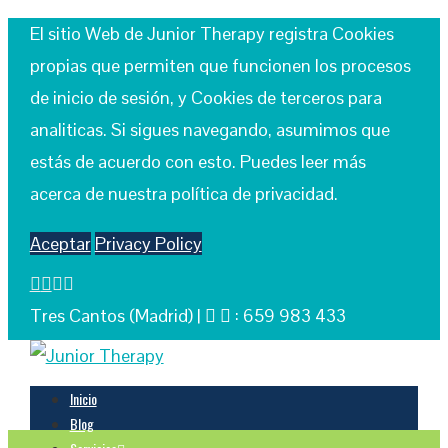
El sitio Web de Junior Therapy registra Cookies
propias que permiten que funcionen los procesos
de inicio de sesión, y Cookies de terceros para
analiticas. Si sigues navegando, asumimos que
estás de acuerdo con esto. Puedes leer más
acerca de nuestra política de privacidad.
Aceptar
Privacy Policy
Tres Cantos (Madrid) |
: 659 983 433
Inicio
Blog