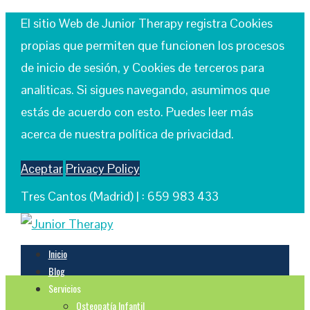
El sitio Web de Junior Therapy registra Cookies
propias que permiten que funcionen los procesos
de inicio de sesión, y Cookies de terceros para
analiticas. Si sigues navegando, asumimos que
estás de acuerdo con esto. Puedes leer más
acerca de nuestra política de privacidad.
Aceptar
Privacy Policy
Tres Cantos (Madrid) |
: 659 983 433
Inicio
Blog
Servicios
Osteopatía Infantil