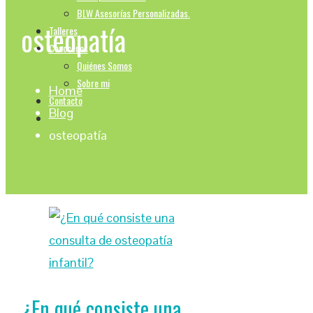
BLW Asesorías Personalizadas.
osteopatía
Talleres
Conocenos
Quiénes Somos
Sobre mi
Home
Contacto
Blog
osteopatía
¿En qué consiste una