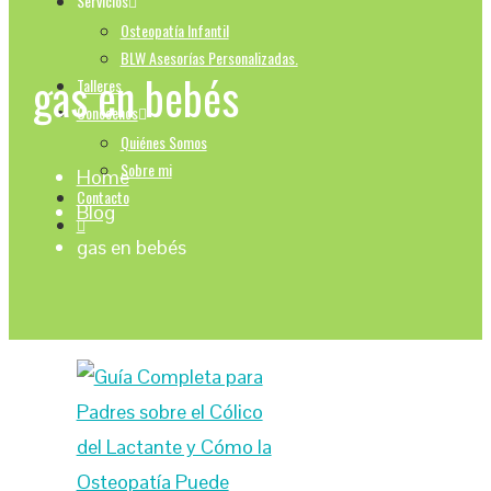
Servicios
Osteopatía Infantil
BLW Asesorías Personalizadas.
gas en bebés
Talleres
Conocenos
Quiénes Somos
Sobre mi
Home
Contacto
Blog
gas en bebés