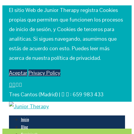
El sitio Web de Junior Therapy registra Cookies
propias que permiten que funcionen los procesos
de inicio de sesión, y Cookies de terceros para
analiticas. Si sigues navegando, asumimos que
estás de acuerdo con esto. Puedes leer más
acerca de nuestra política de privacidad.
Aceptar
Privacy Policy
Tres Cantos (Madrid) |
: 659 983 433
Inicio
Blog