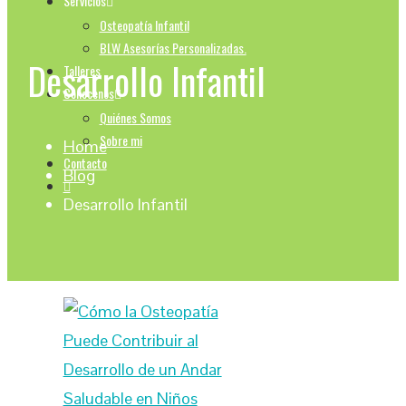
Servicios
Osteopatía Infantil
BLW Asesorías Personalizadas.
Desarrollo Infantil
Talleres
Conocenos
Quiénes Somos
Sobre mi
Home
Contacto
Blog
Desarrollo Infantil