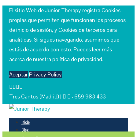
El sitio Web de Junior Therapy registra Cookies
propias que permiten que funcionen los procesos
de inicio de sesión, y Cookies de terceros para
analiticas. Si sigues navegando, asumimos que
estás de acuerdo con esto. Puedes leer más
acerca de nuestra política de privacidad.
Aceptar
Privacy Policy
Tres Cantos (Madrid) |
: 659 983 433
Inicio
Blog