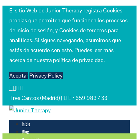
El sitio Web de Junior Therapy registra Cookies
propias que permiten que funcionen los procesos
de inicio de sesión, y Cookies de terceros para
analiticas. Si sigues navegando, asumimos que
estás de acuerdo con esto. Puedes leer más
acerca de nuestra política de privacidad.
Aceptar
Privacy Policy
Tres Cantos (Madrid) |
: 659 983 433
Inicio
Blog