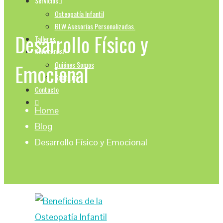
Servicios
Osteopatía Infantil
BLW Asesorías Personalizadas.
Desarrollo Físico y
Talleres
Conocenos
Emocional
Quiénes Somos
Sobre mi
Contacto
Home
Blog
Desarrollo Físico y Emocional