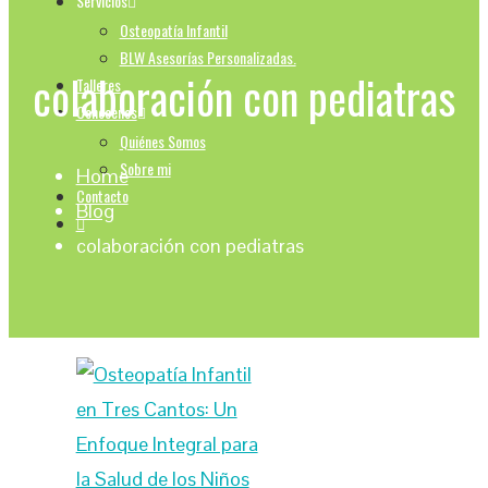
Servicios
Osteopatía Infantil
BLW Asesorías Personalizadas.
colaboración con pediatras
Talleres
Conocenos
Quiénes Somos
Sobre mi
Home
Contacto
Blog
colaboración con pediatras