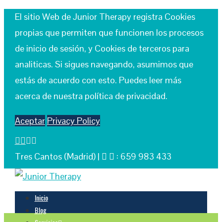
El sitio Web de Junior Therapy registra Cookies
propias que permiten que funcionen los procesos
de inicio de sesión, y Cookies de terceros para
analiticas. Si sigues navegando, asumimos que
estás de acuerdo con esto. Puedes leer más
acerca de nuestra política de privacidad.
Aceptar
Privacy Policy
Tres Cantos (Madrid) |
: 659 983 433
Inicio
Blog