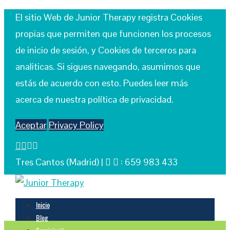
El sitio Web de Junior Therapy registra Cookies
propias que permiten que funcionen los procesos
de inicio de sesión, y Cookies de terceros para
analiticas. Si sigues navegando, asumimos que
estás de acuerdo con esto. Puedes leer más
acerca de nuestra política de privacidad.
Aceptar
Privacy Policy
Tres Cantos (Madrid) |
: 659 983 433
Inicio
Blog