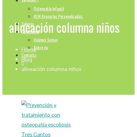
Servicios
Osteopatía Infantil
BLW Asesorías Personalizadas.
alineación columna niños
Talleres
Conocenos
Quiénes Somos
Sobre mi
Home
Contacto
Blog
alineación columna niños