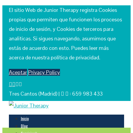
El sitio Web de Junior Therapy registra Cookies
propias que permiten que funcionen los procesos
de inicio de sesión, y Cookies de terceros para
analiticas. Si sigues navegando, asumimos que
estás de acuerdo con esto. Puedes leer más
acerca de nuestra política de privacidad.
Aceptar
Privacy Policy
Tres Cantos (Madrid) |
: 659 983 433
Inicio
Blog