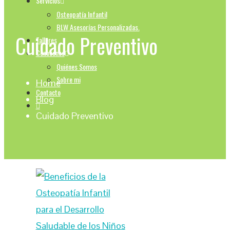
Servicios
Osteopatía Infantil
BLW Asesorías Personalizadas.
Cuidado Preventivo
Talleres
Conocenos
Quiénes Somos
Sobre mi
Home
Contacto
Blog
Cuidado Preventivo